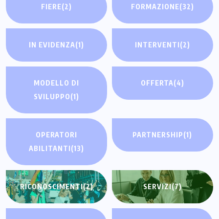
FIERE
(2)
FORMAZIONE
(32)
IN EVIDENZA
(1)
INTERVENTI
(2)
MODELLO DI
OFFERTA
(4)
SVILUPPO
(1)
OPERATORI
PARTNERSHIP
(1)
ABILITANTI
(13)
RICONOSCIMENTI
(2)
SERVIZI
(7)