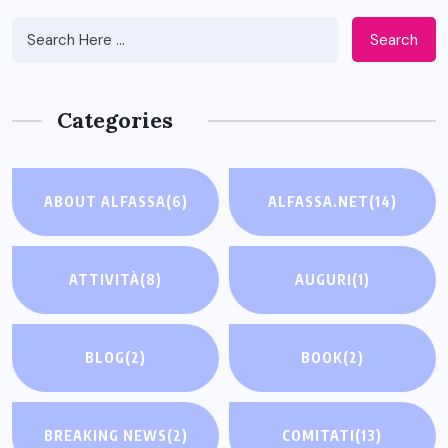
Search
Categories
ABOUT ALFASSA
(6)
ALFASSA.NET
(14)
ATTIVITÀ
(8)
AUGURI
(1)
BLOG
(2)
BOOK
(2)
BREAKING NEWS
(2)
COMITATI
(13)