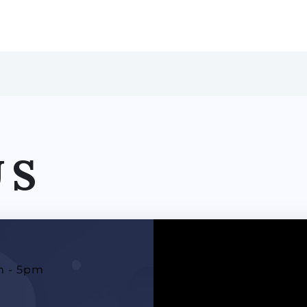
US
m - 5pm