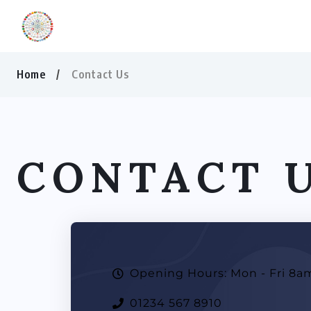
Home
Contact Us
CONTACT 
Opening Hours: Mon - Fri 8a
01234 567 8910