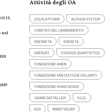
Attività degli OA
CH 29,
(I2I) PLATFORM
ALFASSA SYSTEM
COMITATI DEL CAMBIAMENTO
 nel
ENERBETA
ENERETA
ENERSAT
ESSENZA QUANTISTICA
BER
4
FONDAZIONE AMEN
FONDAZIONE FANTASTICHE DOLOMITI
UARY
FONDAZIONE HOMO NOVUS
4
GIANNI DIOTALLEVI
K.G.D.
KGD
MINDTHEGAP