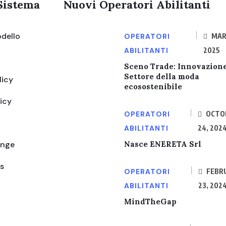
Sistema
Nuovi Operatori Abilitanti
dello
OPERATORI
MAR
ABILITANTI
2025
Sceno Trade: Innovazione
Settore della moda
licy
ecosostenibile
icy
OPERATORI
OCTO
ABILITANTI
24, 202
ange
Nasce ENERETA Srl
s
OPERATORI
FEBR
ABILITANTI
23, 202
MindTheGap