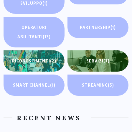
SVILUPPO
(1)
OPERATORI
PARTNERSHIP
(1)
ABILITANTI
(13)
RICONOSCIMENTI
(2)
SERVIZI
(7)
SMART CHANNEL
(1)
STREAMING
(5)
RECENT NEWS