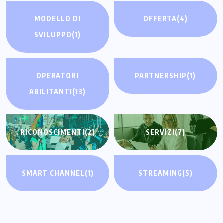
MODELLO DI
OFFERTA
(4)
SVILUPPO
(1)
OPERATORI
PARTNERSHIP
(1)
ABILITANTI
(13)
RICONOSCIMENTI
(2)
SERVIZI
(7)
SMART CHANNEL
(1)
STREAMING
(5)