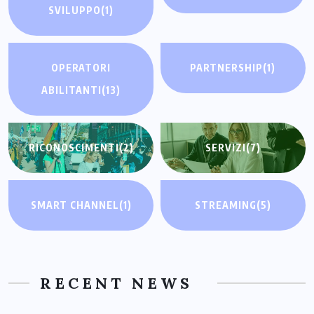
SVILUPPO
(1)
OPERATORI
PARTNERSHIP
(1)
ABILITANTI
(13)
RICONOSCIMENTI
(2)
SERVIZI
(7)
SMART CHANNEL
(1)
STREAMING
(5)
RECENT NEWS