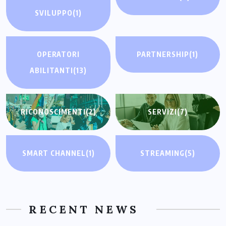
SVILUPPO
(1)
OPERATORI
PARTNERSHIP
(1)
ABILITANTI
(13)
RICONOSCIMENTI
(2)
SERVIZI
(7)
SMART CHANNEL
(1)
STREAMING
(5)
RECENT NEWS