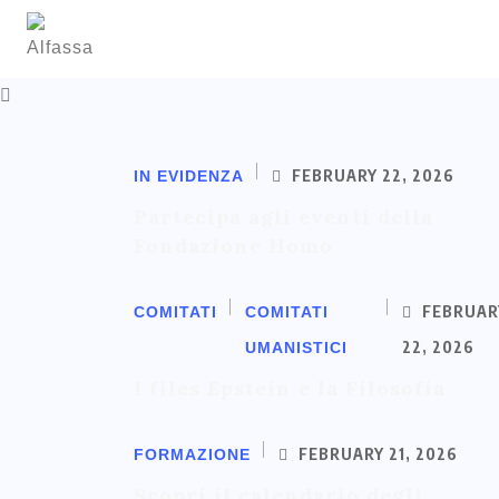
FEBRUARY 22, 2026
IN EVIDENZA
Partecipa agli eventi della
Fondazione Homo
FEBRUAR
COMITATI
COMITATI
22, 2026
UMANISTICI
I files Epstein e la Filosofia
FEBRUARY 21, 2026
FORMAZIONE
Scopri il calendario degli