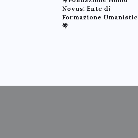
Novus: Ente di
Formazione Umanistic
🌟
S
FANTAS
A
ALF
A