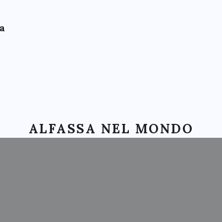
a
MART LAND ALFASSA: 12 MAGG
ALFASSA NEL MONDO
TICHE DOLOMITI: EVENTO INA
LFASSA E LIBERLAND IN SENA
ASSA ALL’ORDINE DEGLI INGEG
UMBRIA SMART CITIES
QUILA: CONVERGENZA DEI SAPE
BORGO LIZORI: CONGRESSO