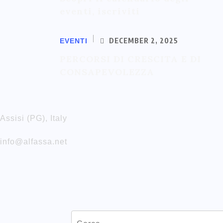
eventi, iscriviti
DECEMBER 2, 2025
EVENTI
PERCORSI DI CRESCITA E DI
CONSAPEVOLEZZA
Assisi (PG), Italy
info@alfassa.net