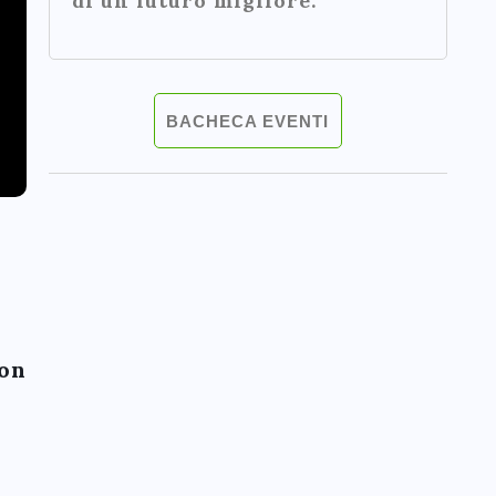
di un futuro migliore.
BACHECA EVENTI
n
con