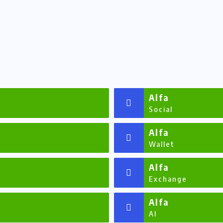
Alfa
Social
Alfa
Wallet
Alfa
Exchange
Alfa
AI