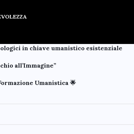
PEVOLEZZA
cologici in chiave umanistico esistenziale
Occhio all’Immagine”
Formazione Umanistica 🌟