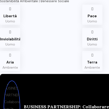
Sostenibilità Ambientale | Benessere Sociale
Libertà
Pace
Uomo
Uomo
Inviolabilità
Diritti
Uomo
Uomo
Aria
Terra
Ambiente
Ambiente
BUSINESS PARTNERSHIP: Collaborare p