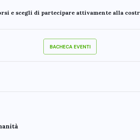
corsi e scegli di partecipare attivamente alla cost
BACHECA EVENTI
umanità