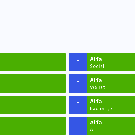
Alfa
Social
Alfa
Wallet
Alfa
Exchange
Alfa
AI