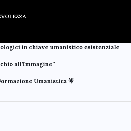
PEVOLEZZA
cologici in chiave umanistico esistenziale
Occhio all’Immagine”
Formazione Umanistica 🌟