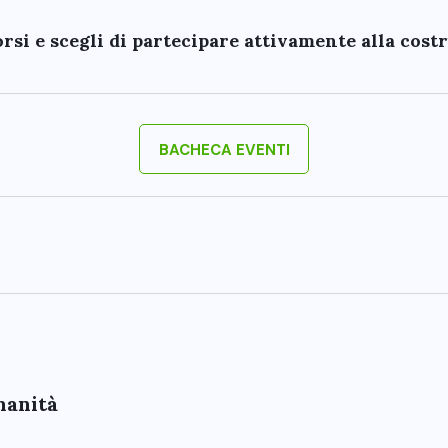
corsi e scegli di partecipare attivamente alla cost
BACHECA EVENTI
umanità