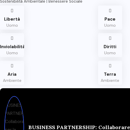
Sostenibilità Ambientale | Benessere Sociale
Libertà
Pace
Uomo
Uomo
Inviolabilità
Diritti
Uomo
Uomo
Aria
Terra
Ambiente
Ambiente
BUSINESS PARTNERSHIP: Collaborare p