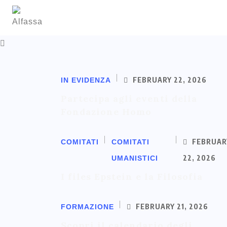
FEBRUARY 22, 2026
IN EVIDENZA
Partecipa agli eventi della
Fondazione Homo
FEBRUAR
COMITATI
COMITATI
22, 2026
UMANISTICI
I files Epstein e la Filosofia
FEBRUARY 21, 2026
FORMAZIONE
Scopri il calendario degli