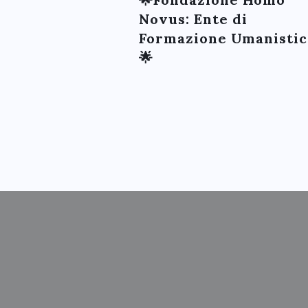
Novus: Ente di
Formazione Umanistic
🌟
S
FANTAS
A
ALF
A