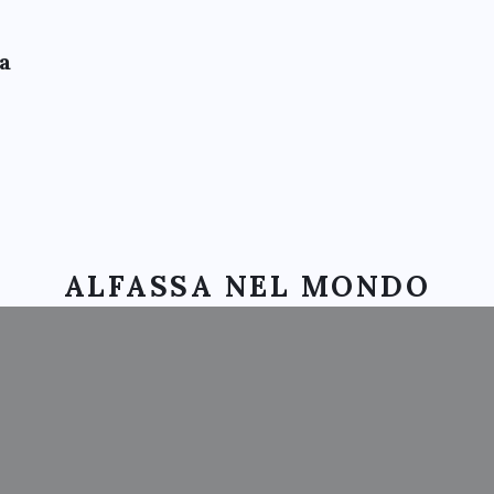
a
MART LAND ALFASSA: 12 MAGG
ALFASSA NEL MONDO
TICHE DOLOMITI: EVENTO INA
LFASSA E LIBERLAND IN SENA
ASSA ALL’ORDINE DEGLI INGEG
UMBRIA SMART CITIES
QUILA: CONVERGENZA DEI SAPE
BORGO LIZORI: CONGRESSO