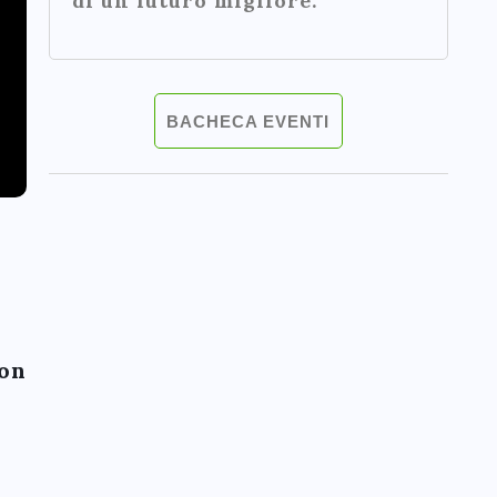
di un futuro migliore.
BACHECA EVENTI
n
con