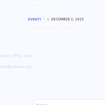
eventi, iscriviti
DECEMBER 2, 2025
EVENTI
PERCORSI DI CRESCITA E DI
CONSAPEVOLEZZA
Assisi (PG), Italy
info@alfassa.net