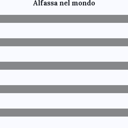
Alfassa nel mondo
SMART LAND Alfassa: 12 maggio
Fantastiche Dolomiti: Evento
inaugurale
Alfassa e Liberland in Senato
Alfassa all’Ordine degli
Ingegneri
Umbria Smart Cities
Aquila: Convergenza dei saperi