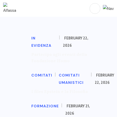
IN
FEBRUARY 22,
EVIDENZA
2026
Partecipa agli eventi della
Fondazione Homo
COMITATI
COMITATI
FEBRUARY
UMANISTICI
22, 2026
I files Epstein e la Filosofia
FORMAZIONE
FEBRUARY 21,
2026