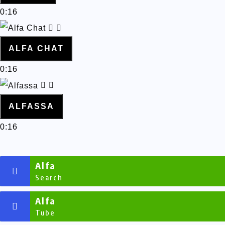
0:16
ALFA CHAT
0:16
ALFASSA
0:16
Alfa
Search
Alfa
Tube