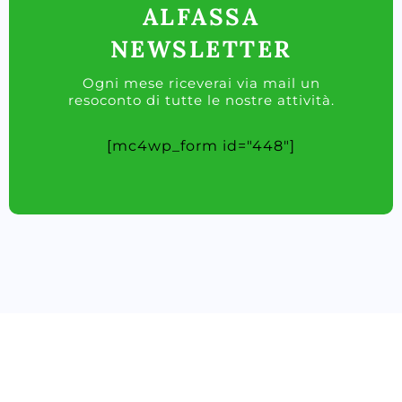
ALFASSA
NEWSLETTER
Ogni mese riceverai via mail un
resoconto di tutte le nostre attività.
[mc4wp_form id="448"]