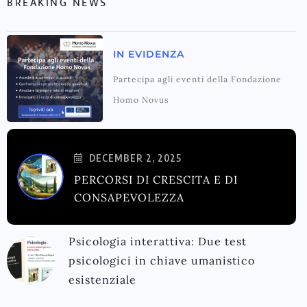
BREAKING NEWS
IN EVIDENZA
Partecipa agli eventi della Fondazione
Homo Novus
DECEMBER 2, 2025
PERCORSI DI CRESCITA E DI
CONSAPEVOLEZZA
Psicologia interattiva: Due test
psicologici in chiave umanistico
esistenziale