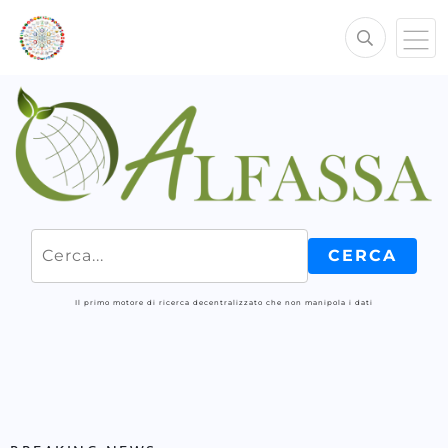
Il primo motore di ricerca decentralizzato che non manipola i dati