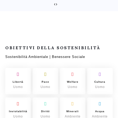
‹
›
OBIETTIVI DELLA SOSTENIBILITÀ
Sostenibilità Ambientale | Benessere Sociale
Libertà
Pace
Welfare
Cultura
Uomo
Uomo
Uomo
Uomo
Inviolabilità
Diritti
Minerali
Acqua
Uomo
Uomo
Ambiente
Ambiente