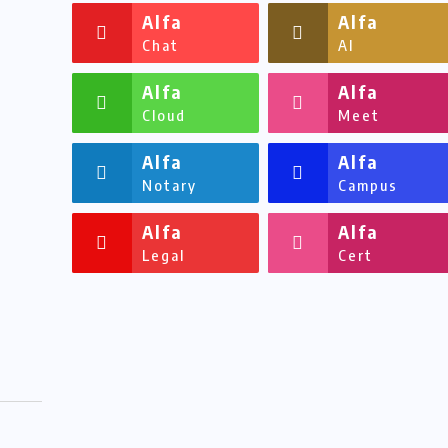
Alfa
Alfa
Chat
AI
Alfa
Alfa
Cloud
Meet
Alfa
Alfa
Notary
Campus
Alfa
Alfa
Legal
Cert