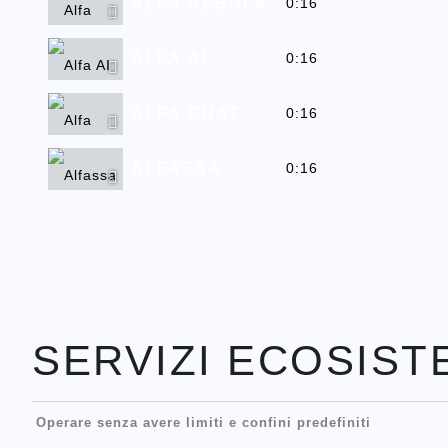
ALFA NEBULA
0:16
ALFA AI
0:16
ALFA CHAT
0:16
ALFASSA
0:16
SERVIZI ECOSIST
Operare senza avere limiti e confini predefiniti