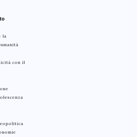
to
e la
Inumanità
icità con il
ione
solescenza
eopolitica
conomie