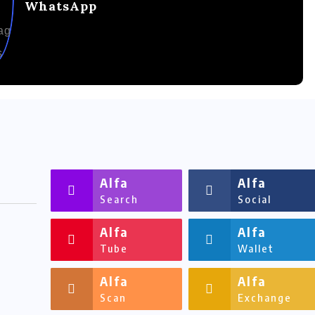
WhatsApp
M
Alfa
Alfa
Search
Social
Alfa
Alfa
Tube
Wallet
Alfa
Alfa
Scan
Exchange