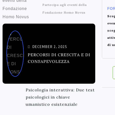
Partecipa agli eventi della
FO
Fondazione Homo Novus
Scop
even
sceg
atti
di u
DECEMBER 2, 2025
PERCORSI DI CRESCITA E DI
CONSAPEVOLEZZA
Psicologia interattiva: Due test
psicologici in chiave
umanistico esistenziale