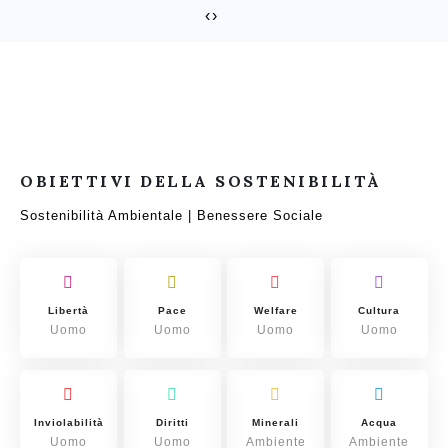
‹
›
OBIETTIVI DELLA SOSTENIBILITÀ
Sostenibilità Ambientale | Benessere Sociale
Libertà
Pace
Welfare
Cultura
Uomo
Uomo
Uomo
Uomo
Inviolabilità
Diritti
Minerali
Acqua
Uomo
Uomo
Ambiente
Ambiente