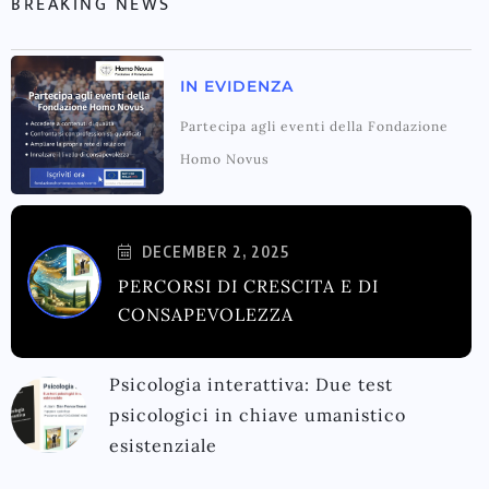
BREAKING NEWS
IN EVIDENZA
Partecipa agli eventi della Fondazione
Homo Novus
DECEMBER 2, 2025
PERCORSI DI CRESCITA E DI
CONSAPEVOLEZZA
Psicologia interattiva: Due test
psicologici in chiave umanistico
esistenziale