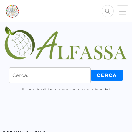
Il primo motore di ricerca decentralizzato che non manipola i dati