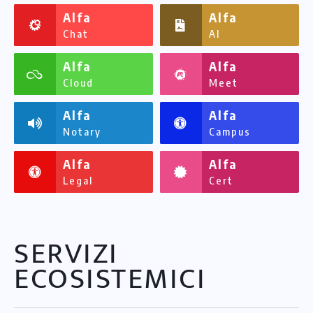
Alfa
Alfa
Chat
AI
Alfa
Alfa
Cloud
Meet
Alfa
Alfa
Notary
Campus
Alfa
Alfa
Legal
Cert
SERVIZI
ECOSISTEMICI