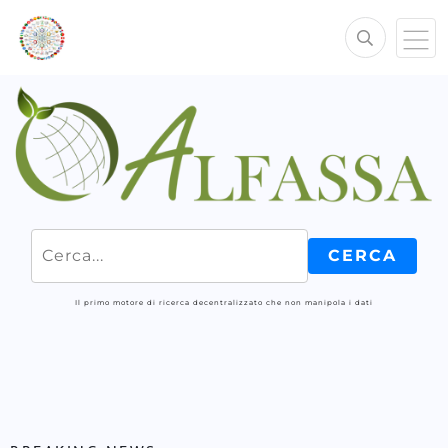
Il primo motore di ricerca decentralizzato che non manipola i dati