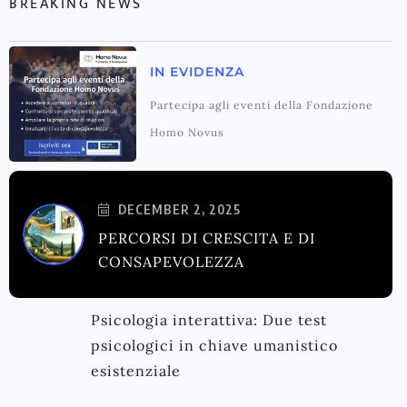
BREAKING NEWS
IN EVIDENZA
Partecipa agli eventi della Fondazione
Homo Novus
DECEMBER 2, 2025
PERCORSI DI CRESCITA E DI
CONSAPEVOLEZZA
Psicologia interattiva: Due test
psicologici in chiave umanistico
esistenziale