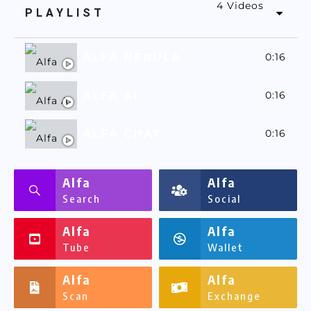
4 Videos
PLAYLIST
ALFA NEBULA
0:16
ALFA AI
0:16
ALFA CHAT
0:16
ALFASSA
0:16
Alfa
Alfa
Search
Social
Alfa
Alfa
Tube
Wallet
Alfa
Alfa
Scan
Exchange