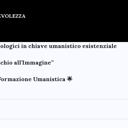
PEVOLEZZA
cologici in chiave umanistico esistenziale
Occhio all’Immagine”
Formazione Umanistica 🌟