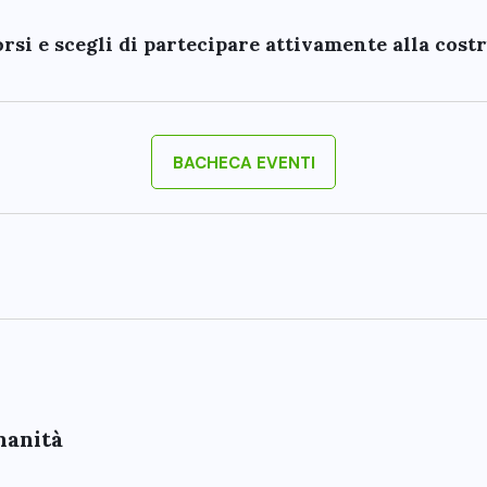
corsi e scegli di partecipare attivamente alla cost
BACHECA EVENTI
umanità