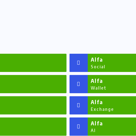
Alfa
Social
Alfa
Wallet
Alfa
Exchange
Alfa
AI