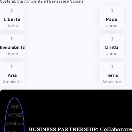
Sostenibilità Ambientale | Benessere Sociale
Libertà
Pace
Uomo
Uomo
Inviolabilità
Diritti
Uomo
Uomo
Aria
Terra
Ambiente
Ambiente
BUSINESS PARTNERSHIP: Collaborare p