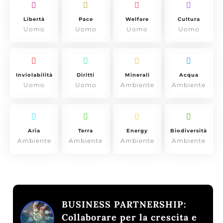
Libertà
Pace
Welfare
Cultura
Uomo
Uomo
Uomo
Uomo
Inviolabilità
Diritti
Minerali
Acqua
Uomo
Uomo
Ambiente
Ambiente
Aria
Terra
Energy
Biodiversità
Ambiente
Ambiente
Ambiente
Ambiente
BUSINESS PARTNERSHIP:
Collaborare per la crescita e