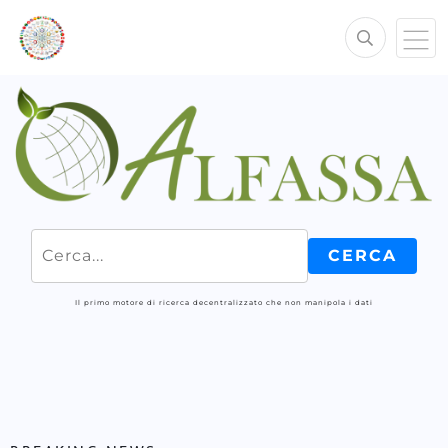
Il primo motore di ricerca decentralizzato che non manipola i dati