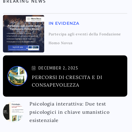
BREAKING NEWS
IN EVIDENZA
Partecipa agli eventi della Fondazione
Homo Novus
DECEMBER 2, 2025
PERCORSI DI CRESCITA E DI
CONSAPEVOLEZZA
Psicologia interattiva: Due test
psicologici in chiave umanistico
esistenziale