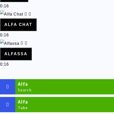
0:16
ALFA CHAT
0:16
ALFASSA
0:16
Alfa
Search
Alfa
Tube