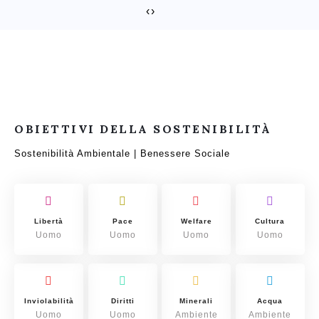
‹
›
OBIETTIVI DELLA SOSTENIBILITÀ
Sostenibilità Ambientale | Benessere Sociale
Libertà
Pace
Welfare
Cultura
Uomo
Uomo
Uomo
Uomo
Inviolabilità
Diritti
Minerali
Acqua
Uomo
Uomo
Ambiente
Ambiente